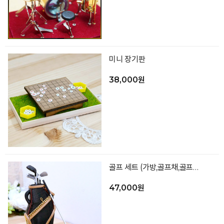
미니 장기판
38,000원
골프 세트 (가방,골프채,골프공,바닥)_색상랜덤
47,000원