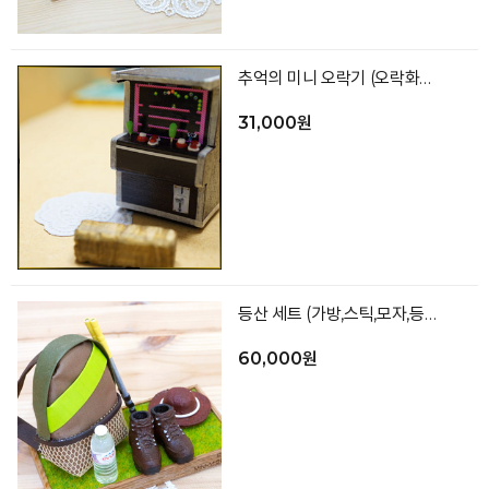
추억의 미니 오락기 (오락화면 랜덤)
31,000원
등산 세트 (가방,스틱,모자,등산화,생수,바닥)_색상랜덤
60,000원