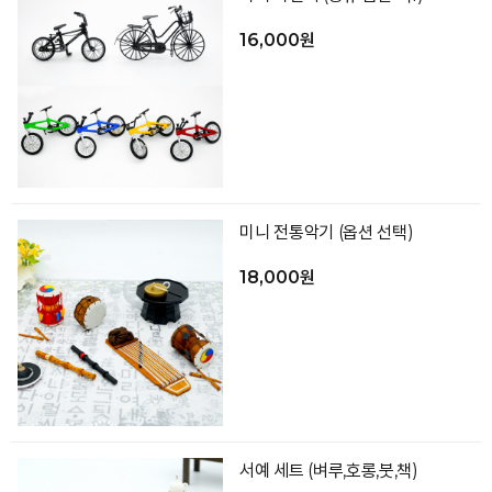
16,000원
미니 전통악기 (옵션 선택)
18,000원
서예 세트 (벼루,호롱,붓,책)