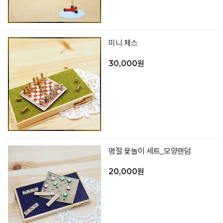
미니 체스
30,000원
명절 윷놀이 세트_모양랜덤
20,000원