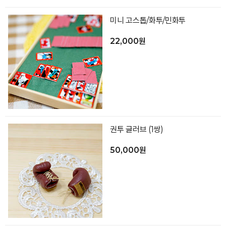
미니 고스톱/화투/민화투
22,000원
권투 글러브 (1쌍)
50,000원