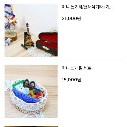
미니 통기타/클래식기타 (기타,거치대,케이스)_랜덤발송
21,000원
미니 뜨개질 세트
15,000원