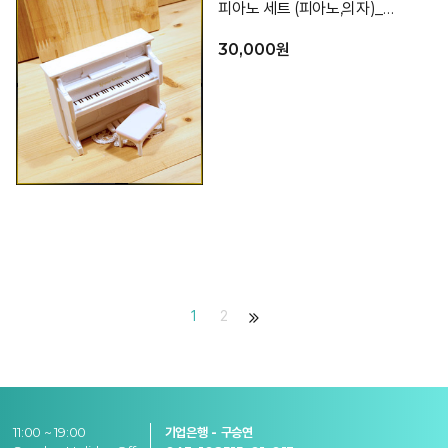
피아노 세트 (피아노,의자)_색상랜덤
30,000원
1
2
11:00 ~ 19:00
기업은행 - 구승연