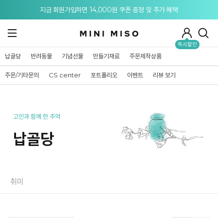
메뉴 토글
지금 회원가입하면 14,000원 쿠폰 증정 및 추가 혜택
즉시할인
납골당
반려동물
기념선물
만들기재료
주문제작상품
주문/기타문의
CS center
포트폴리오
이벤트
리뷰 보기
고인과 함께 한 추억
납골당
취미