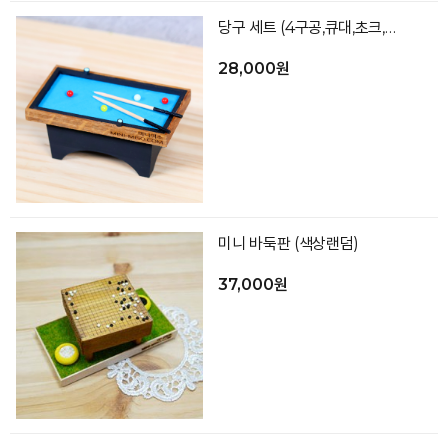
당구 세트 (4구공,큐대,초크,당구대)
28,000원
미니 바둑판 (색상랜덤)
37,000원