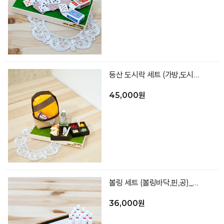
등산 도시락 세트 (가방,도시락2,생수,컵,잔디바닥)_색상랜덤
45,000원
볼링 세트 (볼링바닥,핀,공)_랜덤발송
36,000원