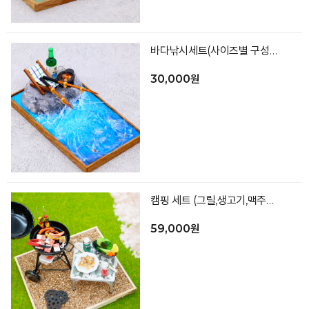
바다낚시세트(사이즈별 구성 별도_색상랜덤)
30,000원
캠핑 세트 (그릴,생고기,맥주2,고기접시,모듬야채,젓가락2,테이블,바닥)
59,000원