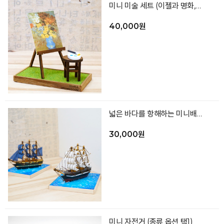
미니 미술 세트 (이젤과 명화,의자,팔레트,붓,바닥)
40,000원
넓은 바다를 항해하는 미니배 (색상랜덤)
30,000원
미니 자전거 (종류 옵션 택1)