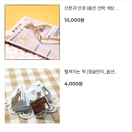
신문과 안경 (옵션 선택 색상랜덤)
10,000원
펼쳐지는 책 (정글만리_옵션선택)
4,000원