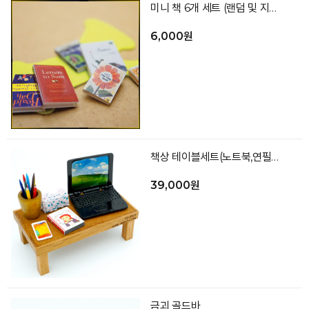
미니 책 6개 세트 (랜덤 및 지정 옵션선택)
6,000원
책상 테이블세트(노트북,연필꽂이,휴대폰,책,각티슈,책상_색상랜덤)
39,000원
금괴 골드바