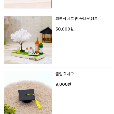
피크닉 세트 (벚꽃나무,샌드위치,음료병2,컵,김밥,바닥)
50,000원
졸업 학사모
9,000원