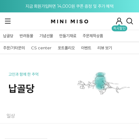
메뉴 토글
지금 회원가입하면 14,000원 쿠폰 증정 및 추가 혜택
즉시할인
납골당
반려동물
기념선물
만들기재료
주문제작상품
주문/기타문의
CS center
포트폴리오
이벤트
리뷰 보기
고인과 함께 한 추억
납골당
일상