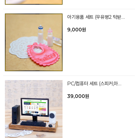
아기용품 세트 (우유병2 턱받이 베이비오일 색상랜덤)
9,000원
PC/컴퓨터 세트 (스피커,마우스,모니터,본체,키보드,바닥)
39,000원