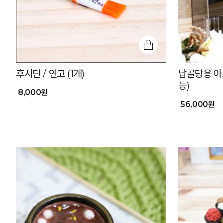
후시딘 / 연고 (1개)
납골당용 아
능)
8,000원
56,000원