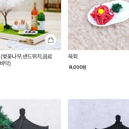
 (벚꽃나무,샌드위치,음료
육회
,바닥)
8,000원