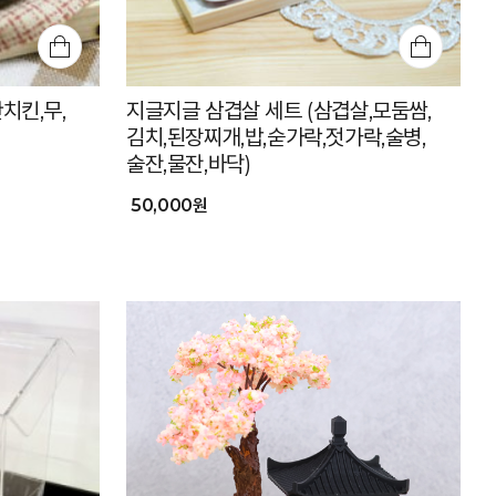
치킨,무,
지글지글 삼겹살 세트 (삼겹살,모둠쌈,
김치,된장찌개,밥,숟가락,젓가락,술병,
술잔,물잔,바닥)
50,000원