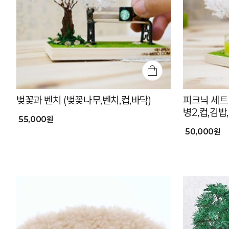
벚꽃과 벤치 (벚꽃나무,벤치,컵,바닥)
피크닉 세트
병2,컵,김밥
55,000원
50,000원