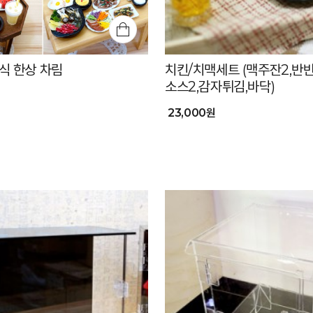
식 한상 차림
치킨/치맥세트 (맥주잔2,반반
소스2,감자튀김,바닥)
23,000원