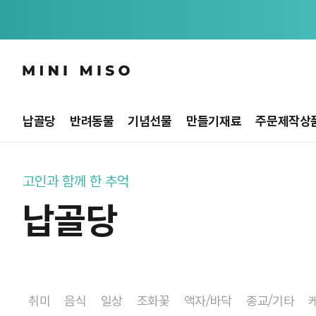
납골당
반려동물
기념선물
만들기재료
주문제작상
고인과 함께 한 추억
납골당
취미
음식
일상
조화꽃
액자/바닥
종교/기타