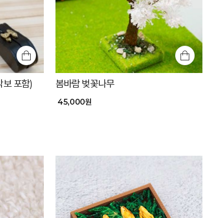
악보 포함)
봄바람 벚꽃나무
45,000원