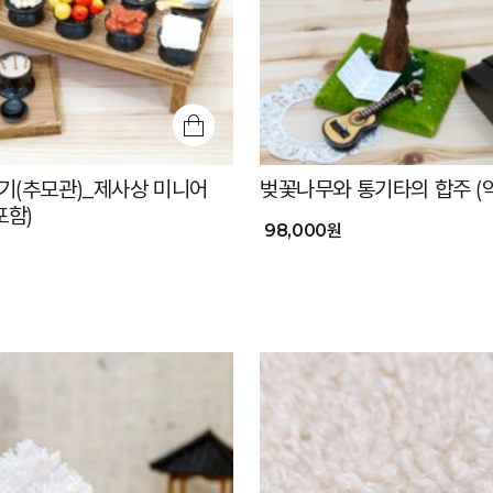
기(추모관)_제사상 미니어
벚꽃나무와 통기타의 합주 (
포함)
98,000원