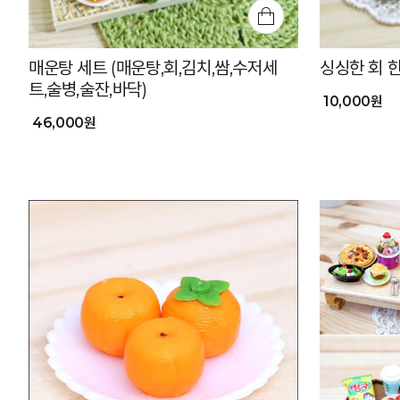
매운탕 세트 (매운탕,회,김치,쌈,수저세
싱싱한 회 
트,술병,술잔,바닥)
10,000원
46,000원