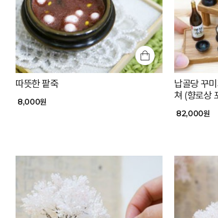
따뜻한 팥죽
납골당 꾸미
쳐 (향로상 
8,000원
82,000원