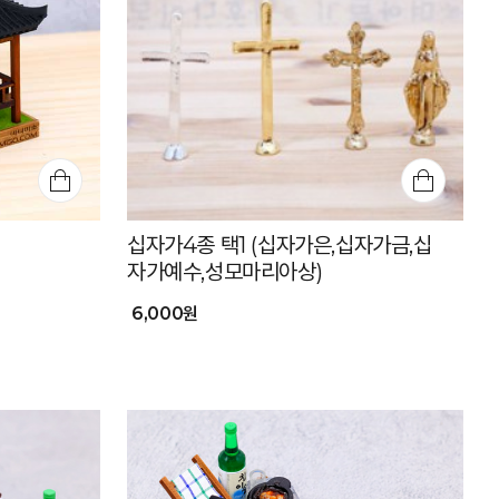
십자가4종 택1 (십자가은,십자가금,십
자가예수,성모마리아상)
6,000원