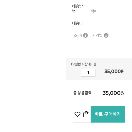
배송방
법
택배
배송비
(조건)
지역별
TV선반 서랍테이블
35,000
원
35,000
원
총 상품금액
바로 구매하기