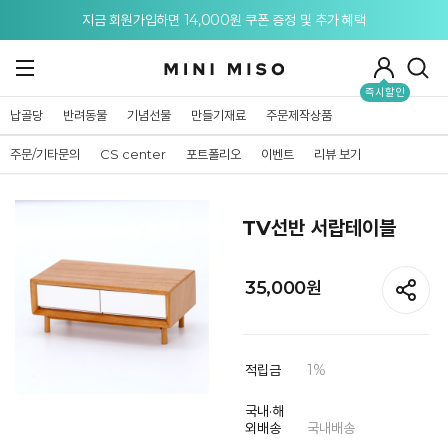
메뉴 토글
지금 회원가입하면 14,000원 쿠폰 증정 및 추가 혜택
즉시할인
납골당
반려동물
기념선물
만들기재료
주문제작상품
주문/기타문의
CS center
포트폴리오
이벤트
리뷰 보기
TV선반 서랍테이블
35,000
원
적립금
1%
국내·해
외배송
국내배송