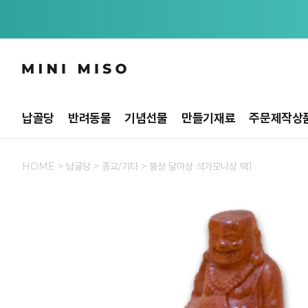
납골당
반려동물
기념선물
만들기재료
주문제작상
HOME
>
납골당
>
종교/기타
> 불상 달마상 석가모니상 택1