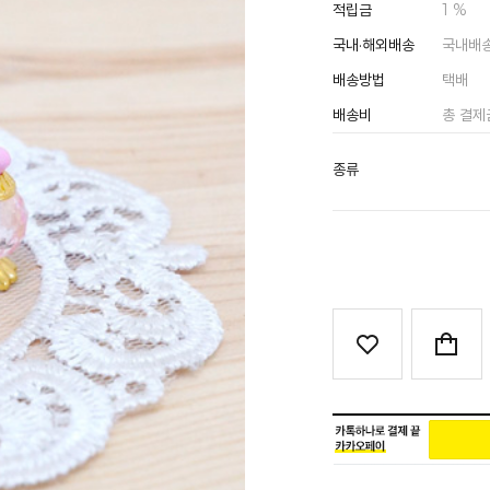
적립금
1 %
국내·해외배송
국내배
배송방법
택배
배송비
총 결제
종류