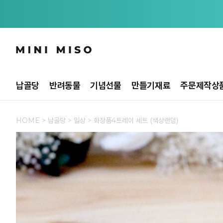
납골당
반려동물
기념선물
만들기재료
주문제작상
HOME
>
납골당
>
일상
> 화장품4트레이 세트 (색상랜덤)