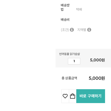
배송방
법
택배
배송비
(조건)
지역별
반려동물 닭가슴살
5,000
원
5,000
원
총 상품금액
바로 구매하기