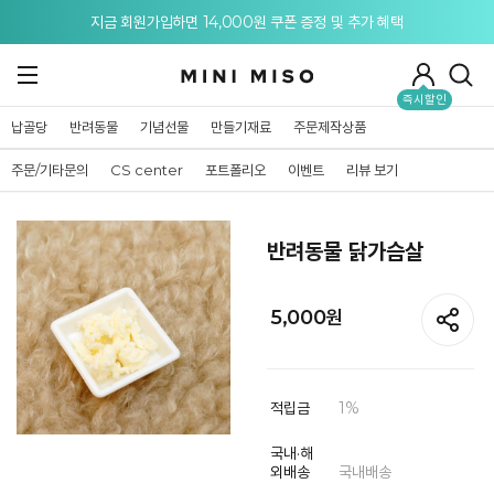
메뉴 토글
지금 회원가입하면 14,000원 쿠폰 증정 및 추가 혜택
즉시할인
납골당
반려동물
기념선물
만들기재료
주문제작상품
주문/기타문의
CS center
포트폴리오
이벤트
리뷰 보기
반려동물 닭가슴살
5,000
원
적립금
1%
국내·해
외배송
국내배송