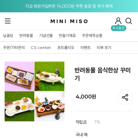
메뉴 토글
지금 회원가입하면 14,000원 쿠폰 증정 및 추가 혜택
즉시할인
납골당
반려동물
기념선물
만들기재료
주문제작상품
주문/기타문의
CS center
포트폴리오
이벤트
리뷰 보기
반려동물 음식한상 꾸미
기
4,000원
적립금
1%
국내·해