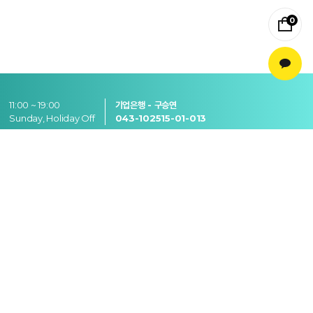
0
11:00 ~ 19:00
기업은행 - 구승연
Sunday, Holiday Off
043-102515-01-013
Remember
memories
Feel
emotions