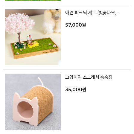
애견 피크닉 세트 (벚꽃나무,과자2종,우유,바닥_색상랜덤)
57,000원
고양이귀 스크래쳐 숨숨집
35,000원