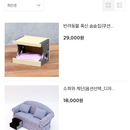
반려동물 폭신 숨숨집(쿠션포함 색상랜덤)
29,000원
소파와 계단(옵션선택_디자인랜덤)
18,000원