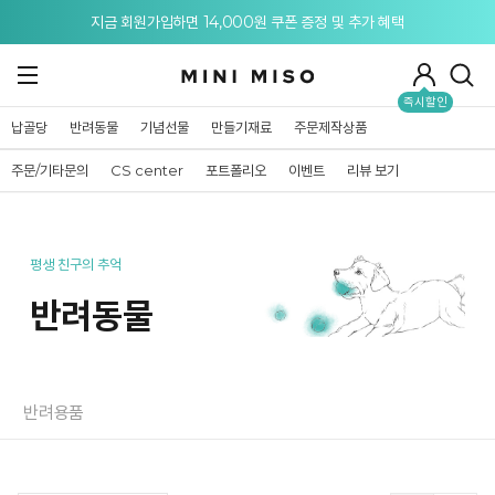
메뉴 토글
지금 회원가입하면 14,000원 쿠폰 증정 및 추가 혜택
즉시할인
납골당
반려동물
기념선물
만들기재료
주문제작상품
주문/기타문의
CS center
포트폴리오
이벤트
리뷰 보기
평생 친구의 추억
반려동물
반려용품