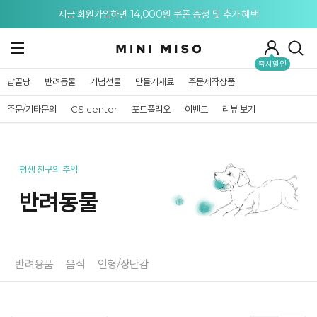
메뉴 토글
지금 회원가입하면 14,000원 쿠폰 증정 및 추가 혜택
즉시할인
납골당
반려동물
기념선물
만들기재료
주문제작상품
주문/기타문의
CS center
포트폴리오
이벤트
리뷰 보기
평생 친구의 추억
반려동물
반려용품
음식
인형/장난감