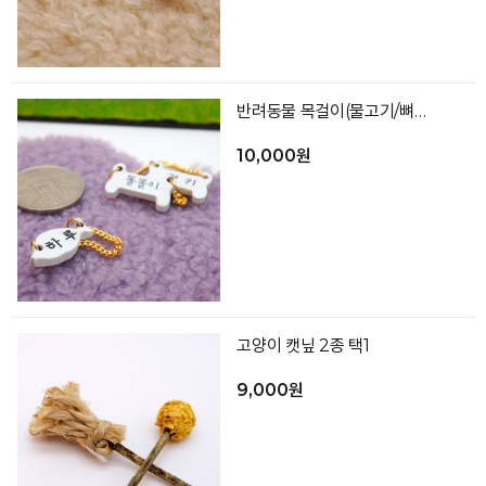
반려동물 목걸이(물고기/뼈다귀 2종 택1)
10,000원
고양이 캣닢 2종 택1
9,000원