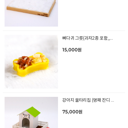
뼈다귀 그릇(과자2종 포함_색상랜덤)
15,000원
강아지 울타리집 (명패 잔디 포함 색상랜덤)
75,000원