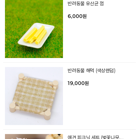
반려동물 유산균 껌
6,000원
반려동물 해먹 (색상랜덤)
19,000원
애견 피크닉 세트 (벚꽃나무,과자2종,우유,바닥_색상랜덤)