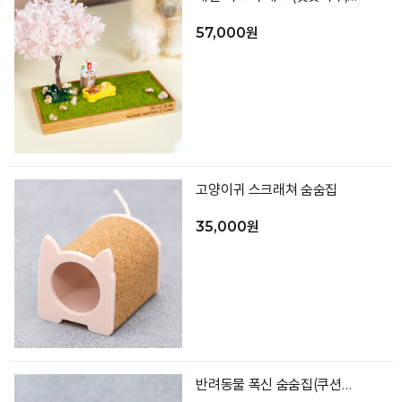
57,000원
고양이귀 스크래쳐 숨숨집
35,000원
반려동물 폭신 숨숨집(쿠션포함 색상랜덤)